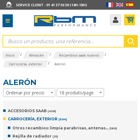
SERVICE CLIENT : 01 41 37 30 30 (14H-18H)
/
/
/
Inicio
Almacén
Recambios saab nuevos
/
Carrocería, exterior
Alerón
ALERÓN
Ordenar por precio
18 produits/page
ACCESORIOS SAAB
(458)
CARROCERÍA, EXTERIOR
(594)
Otros recambios: limpia parabrisas, antenas…
(189)
Rejilla de radiador
(31)