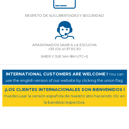
RESPETO DE SUS LIBERTADES Y SEGURIDAD
APASIONADOS SAAB A LA ESCUCHA
+33 (0)1.41.37.30.30
(MIER Y JUE 14H-18H UTC+1)
INTERNATIONAL CUSTOMERS ARE WELCOME !
You can
use the english version of our website by clicking the union flag.
¡LOS CLIENTES INTERNACIONALES SON BIENVENIDOS !
Puedes usar la versión española de nuestro sitio haciendo clic en
la bandera respectiva.