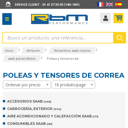
SERVICE CLIENT : 01 41 37 30 30 (14H-18H)
/
/
/
Inicio
Almacén
Recambios saab nuevos
/
saab piezas Motor
Poleas y tensores de...
POLEAS Y TENSORES DE CORREA
Ordenar por precio
18 produits/page
ACCESORIOS SAAB
(458)
CARROCERÍA, EXTERIOR
(594)
AIRE ACONDICIONADO Y CALEFACCIÓN SAAB
(171)
CONSUMIBLES SAAB
(181)