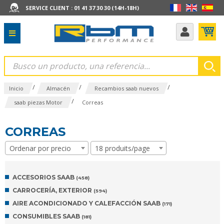
SERVICE CLIENT : 01 41 37 30 30 (14H-18H)
/
/
/
Inicio
Almacén
Recambios saab nuevos
/
saab piezas Motor
Correas
CORREAS
Ordenar por precio
18 produits/page
ACCESORIOS SAAB
(458)
CARROCERÍA, EXTERIOR
(594)
AIRE ACONDICIONADO Y CALEFACCIÓN SAAB
(171)
CONSUMIBLES SAAB
(181)