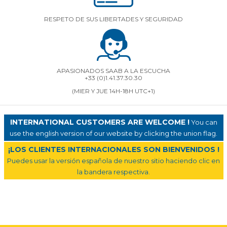
RESPETO DE SUS LIBERTADES Y SEGURIDAD
APASIONADOS SAAB A LA ESCUCHA
+33 (0)1.41.37.30.30
(MIER Y JUE 14H-18H UTC+1)
INTERNATIONAL CUSTOMERS ARE WELCOME !
You can
use the english version of our website by clicking the union flag.
¡LOS CLIENTES INTERNACIONALES SON BIENVENIDOS !
Puedes usar la versión española de nuestro sitio haciendo clic en
la bandera respectiva.