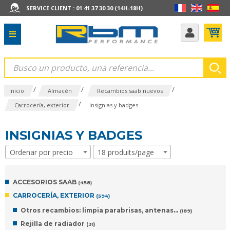
SERVICE CLIENT : 01 41 37 30 30 (14H-18H)
/
/
/
Inicio
Almacén
Recambios saab nuevos
/
Carrocería, exterior
Insignias y badges
INSIGNIAS Y BADGES
Ordenar por precio
18 produits/page
ACCESORIOS SAAB
(458)
CARROCERÍA, EXTERIOR
(594)
Otros recambios: limpia parabrisas, antenas…
(189)
Rejilla de radiador
(31)