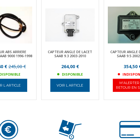
UR ABS ARRIERE
CAPTEUR ANGLE DE LACET
CAPTEUR ANGLE 
AB 9000 1996-1998
SAAB 9.3 2003-2010
SAAB 9.5 2002
40 €
245,00 €
264,00 €
354,50 
DISPONIBLE
DISPONIBLE
INDISPON
M'ALERTER
R L ARTICLE
VOIR L ARTICLE
RETOUR EN 