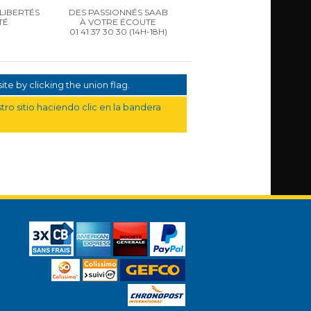
LIBERTÉS
DES PASSIONNÉS SAAB
TÉ
À VOTRE ÉCOUTE
01 41 37 30 30
(14H-18H)
te by clicking the union flag.
ro sitio haciendo clic en la bandera