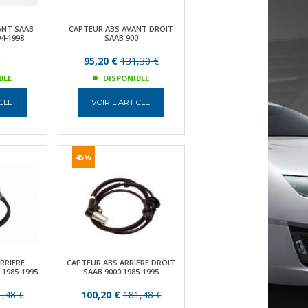
ANT SAAB
CAPTEUR ABS AVANT DROIT
94-1998
SAAB 900
€
95,20 €
131,30 €
BLE
DISPONIBLE
ICLE
VOIR L ARTICLE
45%
RRIERE
CAPTEUR ABS ARRIERE DROIT
 1985-1995
SAAB 9000 1985-1995
,48 €
100,20 €
181,48 €