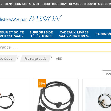
TS
LIENS
CONTACTS
NOTRE BOUTIQUE EBAY
DEMANDE D'OUVERTURE COM
EUR ET BOITE
SUPPORTS DE
CADEAUX: LIVRES,
TUNING/
 VITESSE SAAB
TÉLÉPHONES
SAAB MINATURES...
/
/
achées...
Freinage saab
ABS
Trie
39%