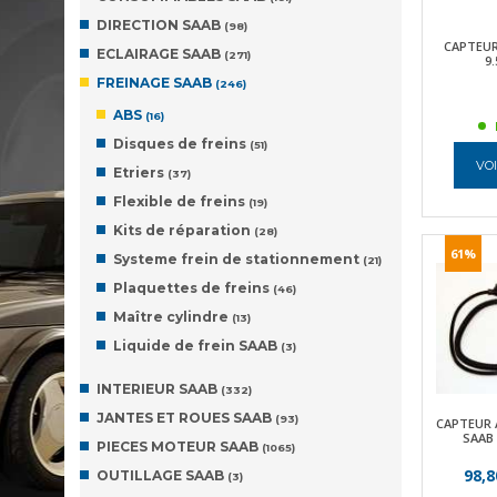
DIRECTION SAAB
(98)
CAPTEUR
ECLAIRAGE SAAB
(271)
9.
FREINAGE SAAB
(246)
ABS
(16)
Disques de freins
(51)
VOI
Etriers
(37)
Flexible de freins
(19)
Kits de réparation
(28)
61%
Systeme frein de stationnement
(21)
Plaquettes de freins
(46)
Maître cylindre
(13)
Liquide de frein SAAB
(3)
INTERIEUR SAAB
(332)
JANTES ET ROUES SAAB
(93)
CAPTEUR 
SAAB 
PIECES MOTEUR SAAB
(1065)
98,8
OUTILLAGE SAAB
(3)