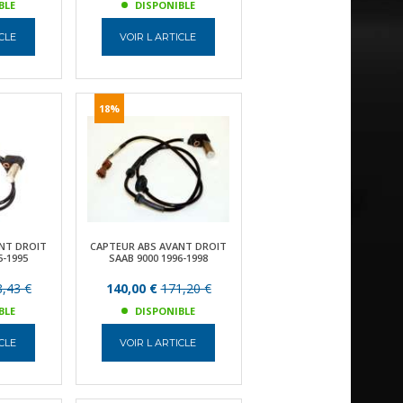
BLE
DISPONIBLE
ICLE
VOIR L ARTICLE
18%
NT DROIT
CAPTEUR ABS AVANT DROIT
5-1995
SAAB 9000 1996-1998
,43 €
140,00 €
171,20 €
BLE
DISPONIBLE
ICLE
VOIR L ARTICLE