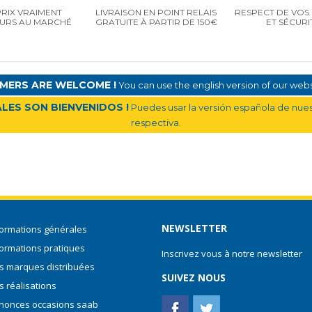
PRIX VRAIMENT
LIVRAISON EN POINT RELAIS
RESPECT DE VOS 
EURS AU MARCHÉ
GRATUITE À PARTIR DE 150€
ET SÉCURI
MERS ARE WELCOME !
You can use the english version of our websi
LES SON BIENVENIDOS !
Puedes usar la versión española de nuest
respectiva.
NEWSLETTER
formations générales
formations pratiques
Inscrivez vous à notre newsletter
s marques distribuées
SUIVEZ NOUS
s réalisations
nonces occasions saab