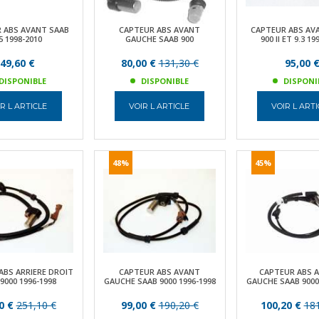
 ABS AVANT SAAB
CAPTEUR ABS AVANT
CAPTEUR ABS AV
5 1998-2010
GAUCHE SAAB 900
900 II ET 9.3 19
49,60 €
80,00 €
131,30 €
95,00 
DISPONIBLE
DISPONIBLE
DISPONI
R L ARTICLE
VOIR L ARTICLE
VOIR L ART
48%
45%
ABS ARRIERE DROIT
CAPTEUR ABS AVANT
CAPTEUR ABS A
9000 1996-1998
GAUCHE SAAB 9000 1996-1998
GAUCHE SAAB 9000
0 €
251,10 €
99,00 €
190,20 €
100,20 €
181