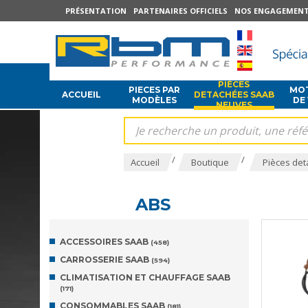
PRÉSENTATION
PARTENAIRES OFFICIELS
NOS ENGAGEMEN
PIÈCES
PIECES PAR
MOT
ACCUEIL
DETACHÉES SAAB
MODÈLES
DE
NEUVES
/
/
Accueil
Boutique
Pièces det
ABS
ACCESSOIRES SAAB
(458)
CARROSSERIE SAAB
(594)
CLIMATISATION ET CHAUFFAGE SAAB
(171)
CONSOMMABLES SAAB
(181)