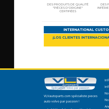
DES PRODUITS DE QUALITÉ
DES 
"PIÈCES D'ORIGINE"
INFÉRI
CERTIFIÉES
INTERNATIONAL CUSTO
¡LOS CLIENTES INTERNACIONA
In
In
No
VLVautoparts.com
spécialiste pieces
No
auto volvo
par passion !
An