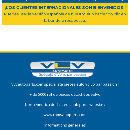
¡LOS CLIENTES INTERNACIONALES SON BIENVENIDOS !
Puedes usar la versión española de nuestro sitio haciendo clic en
la bandera respectiva.
VLVautoparts.com
spécialiste pieces auto volvo
par passion !
+ de 5000 ref de pièces détachées volvo
North America dedicated saab parts website :
www.rbmsaabparts.com
Informations générales