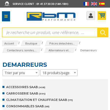
SERVICE CLIENT : 01 41 37 30 30 (14H-18H)
/
/
/
Accueil
Boutique
Pièces detachées...
/
/
Contacteurs, sondes,...
Alternateurs et...
Demarreurs
DEMARREURS
Trier par prix
18 produits/page
ACCESSOIRES SAAB
(458)
CARROSSERIE SAAB
(594)
CLIMATISATION ET CHAUFFAGE SAAB
(171)
CONSOMMABLES SAAB
(181)