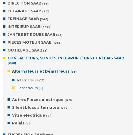
DIRECTION SAAB
(98)
ECLAIRAGE SAAB
(271)
FREINAGE SAAB
(246)
INTERIEUR SAAB
(332)
JANTES ET ROUES SAAB
(93)
PIECES MOTEUR SAAB
(1065)
OUTILLAGE SAAB
(3)
CONTACTEURS, SONDES, INTERRUPTEURS ET RELAIS SAAB
(230)
Alternateurs et Démarreurs
(35)
Alternateurs
(25)
Demarreurs
(10)
Autres Pieces electrique
(129)
Silent blocs alternateurs
(2)
Vitre electrique
(41)
Relais
(21)
SUSPENSION SAAB