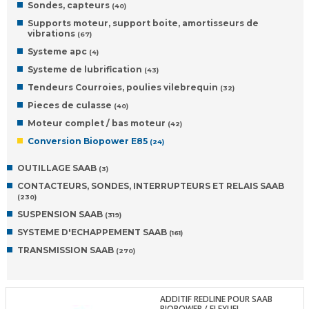
Sondes, capteurs
(40)
Supports moteur, support boite, amortisseurs de
vibrations
(67)
Systeme apc
(4)
Systeme de lubrification
(43)
Tendeurs Courroies, poulies vilebrequin
(32)
Pieces de culasse
(40)
Moteur complet / bas moteur
(42)
Conversion Biopower E85
(24)
OUTILLAGE SAAB
(3)
CONTACTEURS, SONDES, INTERRUPTEURS ET RELAIS SAAB
(230)
SUSPENSION SAAB
(319)
SYSTEME D'ECHAPPEMENT SAAB
(161)
TRANSMISSION SAAB
(270)
ADDITIF REDLINE POUR SAAB
BIOPOWER / FLEXUEL