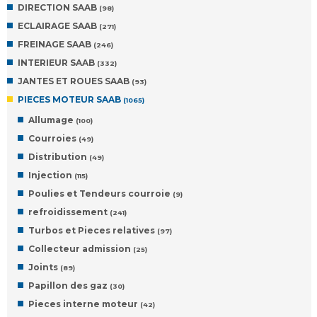
DIRECTION SAAB
(98)
ECLAIRAGE SAAB
(271)
FREINAGE SAAB
(246)
INTERIEUR SAAB
(332)
JANTES ET ROUES SAAB
(93)
PIECES MOTEUR SAAB
(1065)
Allumage
(100)
Courroies
(49)
Distribution
(49)
Injection
(115)
Poulies et Tendeurs courroie
(9)
refroidissement
(241)
Turbos et Pieces relatives
(97)
Collecteur admission
(25)
Joints
(89)
Papillon des gaz
(30)
Pieces interne moteur
(42)