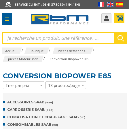
SERVICE CLIENT : 01 41 37 30 30 (14H-18H)
/
/
/
Accueil
Boutique
Pièces detachées...
/
pieces Moteur saab
Conversion Biopower E85
CONVERSION BIOPOWER E85
Trier par prix
18 produits/page
ACCESSOIRES SAAB
(458)
CARROSSERIE SAAB
(594)
CLIMATISATION ET CHAUFFAGE SAAB
(171)
CONSOMMABLES SAAB
(181)