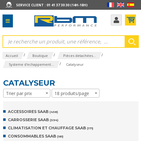
SERVICE CLIENT : 01 41 37 30 30 (14H-18H)
/
/
/
Accueil
Boutique
Pièces detachées...
/
Systeme d'echappement...
Catalyseur
CATALYSEUR
Trier par prix
18 produits/page
ACCESSOIRES SAAB
(458)
CARROSSERIE SAAB
(594)
CLIMATISATION ET CHAUFFAGE SAAB
(171)
CONSOMMABLES SAAB
(181)