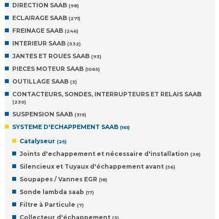
DIRECTION SAAB
(98)
ECLAIRAGE SAAB
(271)
FREINAGE SAAB
(246)
INTERIEUR SAAB
(332)
JANTES ET ROUES SAAB
(93)
PIECES MOTEUR SAAB
(1065)
OUTILLAGE SAAB
(3)
CONTACTEURS, SONDES, INTERRUPTEURS ET RELAIS SAAB
(230)
SUSPENSION SAAB
(319)
SYSTEME D'ECHAPPEMENT SAAB
(161)
Catalyseur
(25)
Joints d'echappement et nécessaire d'installation
(38)
Silencieux et Tuyaux d'échappement avant
(56)
Soupapes / Vannes EGR
(18)
Sonde lambda saab
(17)
Filtre à Particule
(7)
Collecteur d'échappement
(3)