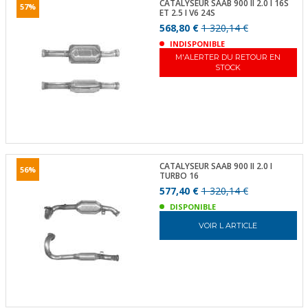
CATALYSEUR SAAB 900 II 2.0 I 16S
57%
ET 2.5 I V6 24S
568,80 €
1 320,14 €
INDISPONIBLE
M'ALERTER DU RETOUR EN
STOCK
CATALYSEUR SAAB 900 II 2.0 I
56%
TURBO 16
577,40 €
1 320,14 €
DISPONIBLE
VOIR L ARTICLE