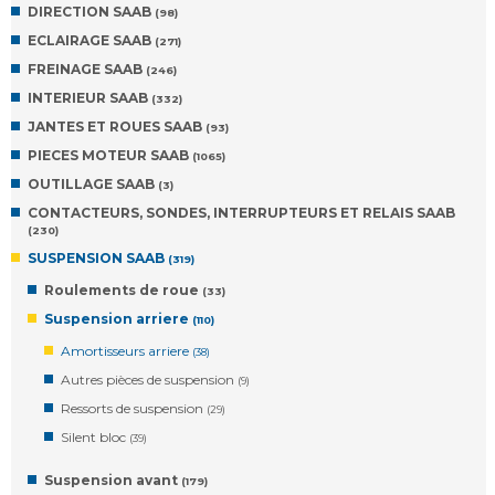
DIRECTION SAAB
(98)
ECLAIRAGE SAAB
(271)
FREINAGE SAAB
(246)
INTERIEUR SAAB
(332)
JANTES ET ROUES SAAB
(93)
PIECES MOTEUR SAAB
(1065)
OUTILLAGE SAAB
(3)
CONTACTEURS, SONDES, INTERRUPTEURS ET RELAIS SAAB
(230)
SUSPENSION SAAB
(319)
Roulements de roue
(33)
Suspension arriere
(110)
Amortisseurs arriere
(38)
Autres pièces de suspension
(9)
Ressorts de suspension
(29)
Silent bloc
(39)
Suspension avant
(179)