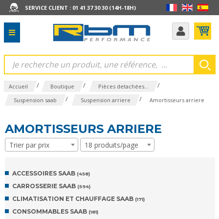
SERVICE CLIENT : 01 41 37 30 30 (14H-18H)
/
/
/
Accueil
Boutique
Pièces detachées...
/
/
Suspension saab
Suspension arriere
Amortisseurs arriere
AMORTISSEURS ARRIERE
Trier par prix
18 produits/page
ACCESSOIRES SAAB
(458)
CARROSSERIE SAAB
(594)
CLIMATISATION ET CHAUFFAGE SAAB
(171)
CONSOMMABLES SAAB
(181)