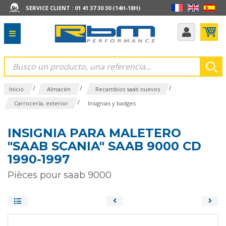
SERVICE CLIENT : 01 41 37 30 30 (14H-18H)
/
/
/
Inicio
Almacén
Recambios saab nuevos
/
Carrocería, exterior
Insignias y badges
INSIGNIA PARA MALETERO
"SAAB SCANIA" SAAB 9000 CD
1990-1997
Pièces pour saab 9000